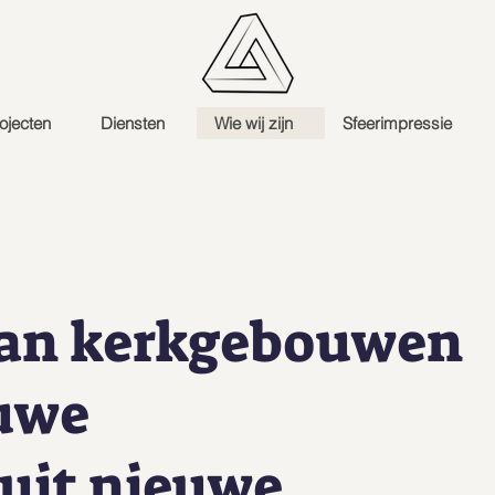
ojecten
Diensten
Wie wij zijn
Sfeerimpressie
van kerkgebouwen
euwe
 uit nieuwe