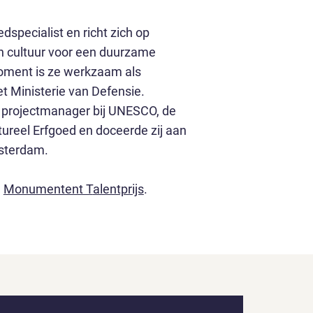
dspecialist en richt zich op
van cultuur voor een duurzame
oment is ze werkzaam als
t Ministerie van Defensie.
 projectmanager bij UNESCO, de
ltureel Erfgoed en doceerde zij aan
msterdam.
e
Monumentent T
alentprijs
.