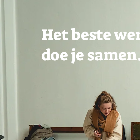
Het beste we
doe je samen