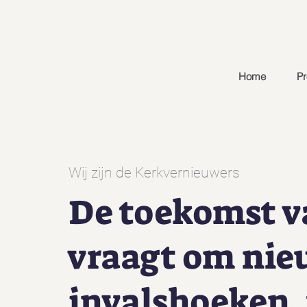
Home
Pr
Wij zijn de Kerkvernieuwers
De toekomst 
vraagt om ni
invalshoeken,