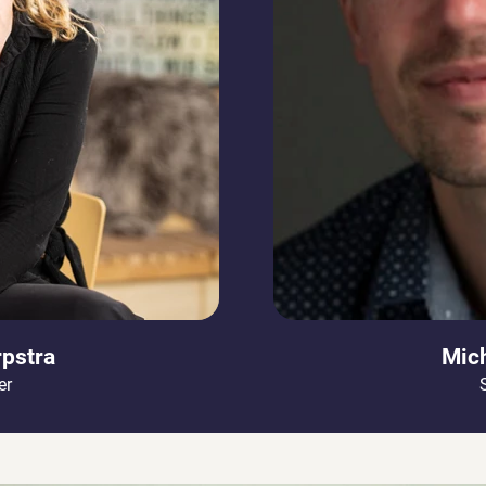
rpstra
Mich
er